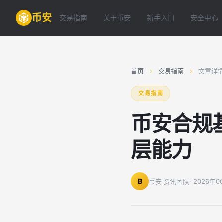
币安
交易指南
关于币安
新手入门
安全中心
首页
›
交易指南
›
文章详
交易指南
币安合规
层能力
B
币安 资讯团队
· 2026年