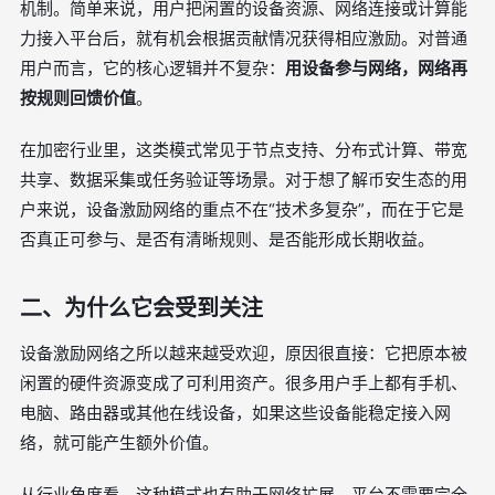
机制。简单来说，用户把闲置的设备资源、网络连接或计算能
力接入平台后，就有机会根据贡献情况获得相应激励。对普通
用户而言，它的核心逻辑并不复杂：
用设备参与网络，网络再
按规则回馈价值
。
在加密行业里，这类模式常见于节点支持、分布式计算、带宽
共享、数据采集或任务验证等场景。对于想了解币安生态的用
户来说，设备激励网络的重点不在“技术多复杂”，而在于它是
否真正可参与、是否有清晰规则、是否能形成长期收益。
二、为什么它会受到关注
设备激励网络之所以越来越受欢迎，原因很直接：它把原本被
闲置的硬件资源变成了可利用资产。很多用户手上都有手机、
电脑、路由器或其他在线设备，如果这些设备能稳定接入网
络，就可能产生额外价值。
从行业角度看，这种模式也有助于网络扩展。平台不需要完全