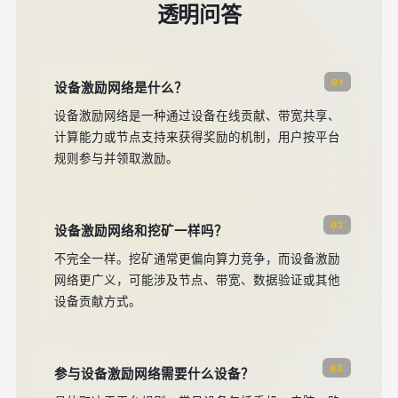
透明问答
01
设备激励网络是什么？
设备激励网络是一种通过设备在线贡献、带宽共享、
计算能力或节点支持来获得奖励的机制，用户按平台
规则参与并领取激励。
02
设备激励网络和挖矿一样吗？
不完全一样。挖矿通常更偏向算力竞争，而设备激励
网络更广义，可能涉及节点、带宽、数据验证或其他
设备贡献方式。
03
参与设备激励网络需要什么设备？