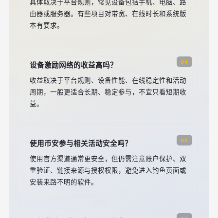
具体取决于平台规则，常见设备包括手机、电脑、路
由器或服务器。有些项目对带宽、在线时长和系统版
本有要求。
04
设备激励网络的收益高吗？
收益取决于平台规则、设备性能、在线稳定性和活动
周期，一般更适合长期、稳定参与，不宜只看短期收
益。
05
使用币安参与相关活动安全吗？
使用官方渠道通常更安全，但仍需注意账户保护、双
重验证、链接来源与授权权限，避免进入钓鱼页面或
安装来路不明的软件。