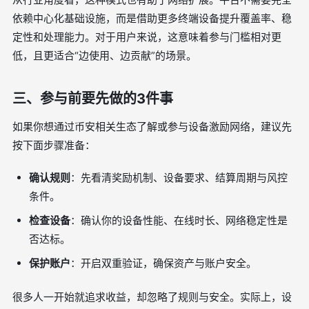
依赖中心化基础设施，而是借助更多终端设备提升覆盖率、稳
定性和处理能力。对于用户来说，这意味着参与门槛相对更
低，且更适合“边使用、边贡献”的场景。
三、参与前要先做的3件事
如果你想通过币安相关生态了解或参与设备激励网络，建议先
按下面步骤准备：
确认规则
：先看清奖励机制、设备要求、结算周期与风控
条件。
检查设备
：确认你的设备性能、在线时长、网络稳定性是
否达标。
保护账户
：开启双重验证，确保资产与账户安全。
很多人一开始就追求收益，却忽略了规则与安全。实际上，设