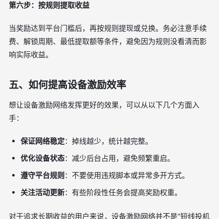
第六步：按规则提取收益
当奖励达到平台门槛后，再按规则提现或兑换。务必注意手续
费、解锁周期、最低提取额等条件，避免因为规则没看清而影
响实际收益。
五、如何提高设备激励效率
想让设备激励网络发挥更好的效果，可以从以下几个方面入
手：
保证网络稳定
：掉线越少，统计越完整。
优化设备状态
：减少后台占用，避免频繁重启。
遵守平台规则
：不要使用违规脚本或异常多开方式。
关注活动更新
：有些阶段性任务会提高奖励权重。
对于追求长期收益的用户来说，设备激励网络并不是“短线投机