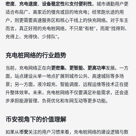
密度
、
充电速度
、
设备稳定性
和
支付便利性
。城市通勤用户更
适合布局广、离家近的慢充或目的地充电；经常跑长途的用
户，则更需要高速服务区和核心干线上的快充网络。对于车主
而言，真正好用的充电桩网络，不只是“有桩”，而是“找得到、
充得上、充得快、少排队”。
充电桩网络的行业趋势
当前，充电网络正在向
更密集、更智能、更高功率
发展。一方
面，站点建设从单一地点扩展到城市公共、高速城际等多场
景；另一方面，液冷超充、智能调度、远程运维等技术正在提
升整体效率。未来，充电桩网络不仅要满足补能需求，还会逐
步承担能源管理、负荷优化和车网互动等更多功能。
币安视角下的价值理解
如果从
币安
关注的用户习惯来看，充电桩网络的建设逻辑与数